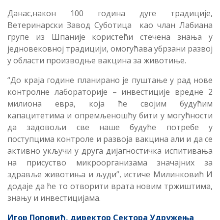
Данас,након 100 година дуге традиције,
Ветеринарски Завод Суботица као члан Лабиана
групе из Шпаније користећи стечена знања у
једновековној традицији, омогућава убрзани развој
у области производње вакцина за животиње.
“До краја године планирано је пуштање у рад нове
контролне лабораторије – инвестиције вредне 2
милиона евра, која ће својим будућим
капацитетима и опремљеношћу бити у могућности
да задовољи све наше будуће потребе у
поступцима контроле и развоја вакцина али и да се
активно укључи у друга дијагностичка испитивања
на присуство микроорганизама значајних за
здравље животиња и људи”, истиче Милинковић И
додаје да ће то отворити врата новим тржиштима,
знању и инвестицијама.
Игор Поповић, директор Сектора Удружења