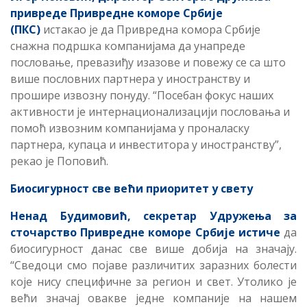
привреде Привредне коморе Србије
(ПКС)
истакао је да Привредна комора Србије
снажна подршка компанијама да унапреде
пословање, превазиђу изазове и повежу се са што
више пословних партнера у иностранству и
прошире извозну понуду. “Посебан фокус наших
активности је интернационализацији пословања и
помоћ извозним компанијама у проналаску
партнера, купаца и инвеститора у иностранству”,
рекао је Поповић.
Биосигурност све већи приоритет у свету
Ненад Будимовић, секретар Удружења за
сточарство Привредне коморе Србије истиче
да
биосигурност данас све више добија на значају.
“Сведоци смо појаве различитих заразних болести
које нису специфичне за регион и свет. Утолико је
већи значај овакве једне компаније на нашем