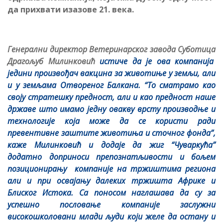
да прихвати изазове 21. века.
Генерални директор Ветеринарског завода Суботица
Драгољуб Милинковић
истиче да је ова компанија
једини произвођач вакцина за животиње у земљи, али
и у земљама Отвореног Балкана. “То сматрамо као
своју стратешку предност, али и као предност наше
државе што имамо једну овакву врсту производње и
технологије која може да се користи ради
превентивне заштите животиња и сточног фонда”,
каже Милинковић и додаје да жиг “Чуваркућа”
додатно доприноси препознатљивости и бољем
позиционирању компаније на тржиштима региона
али и при освајању далеких тржишта Африке и
Блиског Истока. Са поносом наглашава да су за
успешно пословање компаније заслужни
високошколовани млади људи који желе да остану и