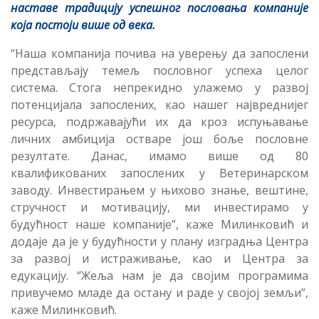
наставе традицију успешног пословања компаније
која постоји више од века.
‘’Наша компанија почива на уверењу да запослени
представљају темељ пословног успеха целог
система. Стога непрекидно улажемо у развој
потенцијала запослених, као нашег највреднијег
ресурса, подржавајући их да кроз испуњавање
личних амбиција остваре још боље пословне
резултате. Данас, имамо више од 80
квалификованих запослених у Ветеринарском
заводу. Инвестирањем у њихово знање, вештине,
стручност и мотивацију, ми инвестирамо у
будућност наше компаније”, каже Милинковић и
додаје да је у будућности у плану изградња Центра
за развој и истраживање, као и Центра за
едукацију. “Жеља нам је да својим програмима
привучемо младе да остану и раде у својој земљи”,
каже Милинковић.