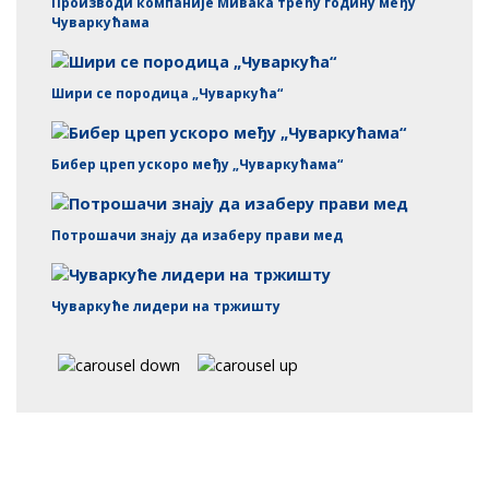
Производи компаније Мивака трећу годину међу
Чуваркућама
Шири се породица „Чуваркућа“
Бибер цреп ускоро међу „Чуваркућама“
Потрошачи знају да изаберу прави мед
Чуваркуће лидери на тржишту