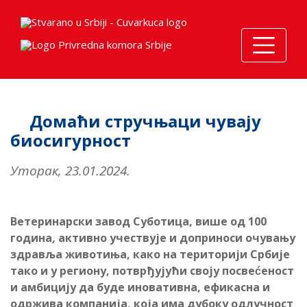
Домаћи стручњаци чувају
биосигурност
Уторак, 23.01.2024.
Ветеринарски завод Суботица, више од 100
година, активно учествује и доприноси очувању
здравља животиња, како на територији Србије
тако и у региону, потврђујући своју посвеćеност
и амбицију да буде иновативна, ефикасна и
одржива компанија, која има дубоку одлучност