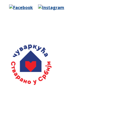
Ако стварате у Србији пријавите се за
добијање жига.
Контакт