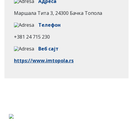
Адреса
Mаршала Тита 3, 24300 Бачка Топола
Телефон
+381 24 715 230
Веб сајт
https://www.imtopola.rs
Ако стварате у Србији пријавите се за