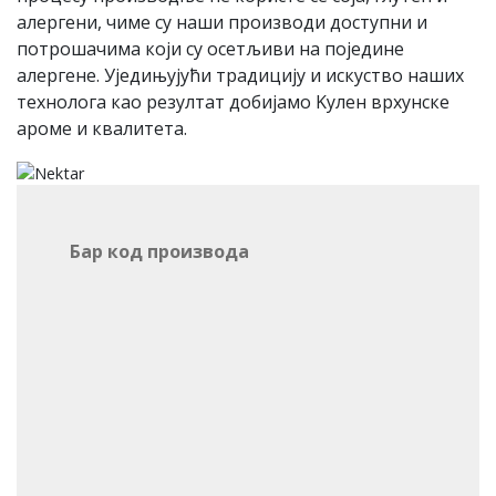
алергени, чиме су наши производи доступни и
потрошачима који су осетљиви на поједине
алергене. Уједињујући традицију и искуство наших
технолога као резултат добијамо Kулен врхунске
ароме и квалитета.
Бар код производа