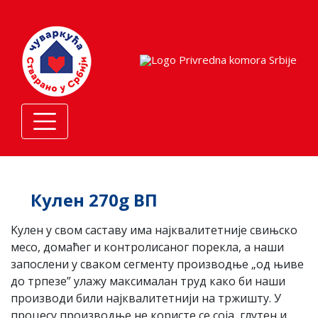
Кулен 270g ВП
Kулен у свом саставу има најквалитетније свињско
месо, домаћег и контролисаног порекла, а наши
запослени у сваком сегменту производње „од њиве
до трпезе” улажу максималан труд како би наши
производи били најквалитетнији на тржишту. У
процесу производње не користе се соја, глутен и