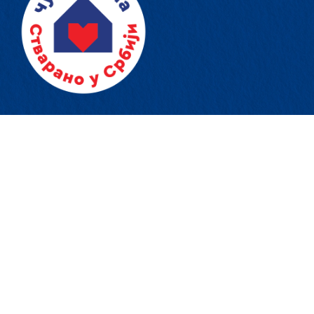
Ако стварате у Србији пријавите се за
добијање жига.
Контакт
Адреса
Ресавска 13-15, 11 000 Београд
Телефон
0800 808 809
мејл