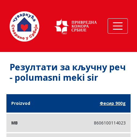
Резултати за кључну реч
- polumasni meki sir
Назив
Бар
Фесир 900g
Компанија
производа
код
8606100114023