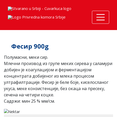
Фесир 900g
Полумасни, меки сир.
Млечни производ из групе меких сирева у саламури
добијен је коагулацијом и ферментацијом
концентрата добијеног из млека процесом
ултрафилтрације. Фесир је беле боје, киселосланог
укуса, меке конзистенције, без окаца на пресеку,
сечена на четири коцке.
Садржи: мин 25 % мм/см.