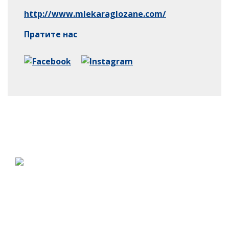
http://www.mlekaraglozane.com/
Пратите нас
Ако стварате у Србији пријавите се за
добијање жига.
Контакт