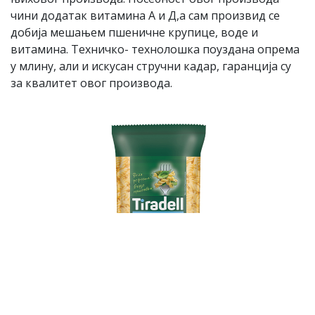
чини додатак витамина А и Д,а сам произвид се
добија мешањем пшеничне крупице, воде и
витамина. Техничко- технолошка поуздана опрема
у млину, али и искусан стручни кадар, гаранција су
за квалитет овог производа.