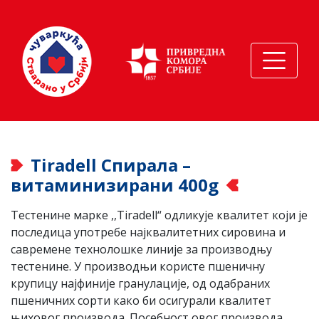
Tiradell Спирала –
витаминизирани 400g
Тестенине марке ,,Tiradell“ одликује квалитет који је
последица употребе најквалитетних сировина и
савремене технолошке линије за производњу
тестенине. У производњи користе пшеничну
крупицу најфиније гранулације, од одабраних
пшеничних сорти како би осигурали квалитет
њиховог производа. Посебност овог производа