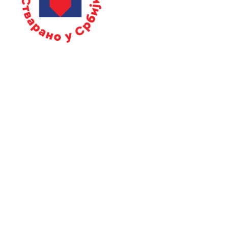
Ако стварате у Србији пријавите се за
добијање жига.
Контакт
Адреса
Ресавска 13-15, 11 000 Београд
Телефон
0800 808 809
мејл
cuvarkuca@pks.rs