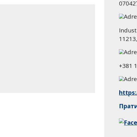
07042
Indust
11213
+381 1
https
Прати