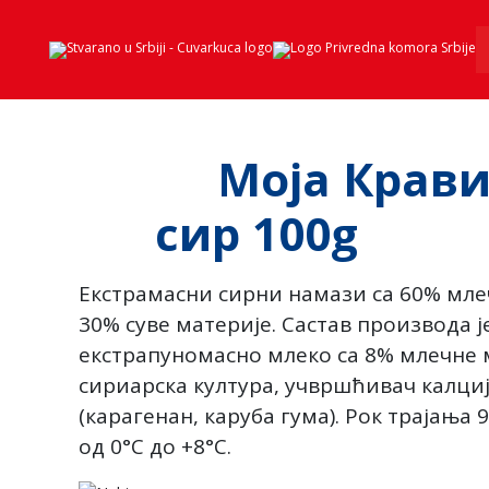
Моја Крав
сир 100g
Екстрамасни сирни намази са 60% млеч
30% суве материје. Састав производа 
екстрапуномасно млеко са 8% млечне м
сириарска култура, учвршћивач калци
(карагенан, каруба гума). Рок трајања
од 0°C до +8°C.