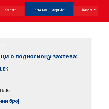
Контакт
Постаните „Чуваркућа”
ћир/lat
ци о подносиоцу захтева:
LEK
1636
ни број