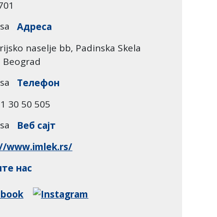
701
Адреса
rijsko naselje bb, Padinska Skela
, Beograd
Телефон
1 30 50 505
Веб сајт
://www.imlek.rs/
те нас