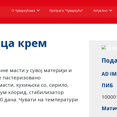
О Чуваркућама
Претрага "Чуваркућа"
Актуелно
ица крем
Пода
не масти у сувој материји и
AD IM
је пастеризовано
асти, кухињска со, сирило,
ПИБ
јум хлорид, стабилизатор
10000
 90 дана. Чувати на температури
Матич