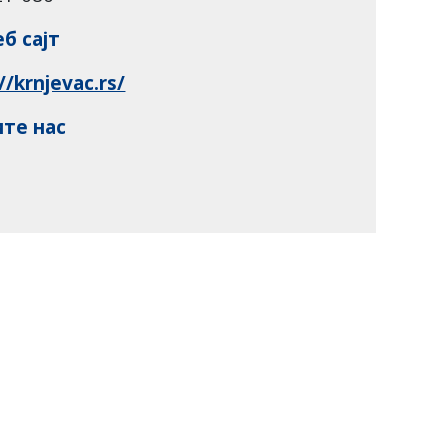
еб сајт
//krnjevac.rs/
те нас
Подели