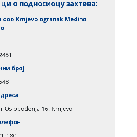
ци о подносиоцу захтева:
 doo Krnjevo ogranak Medino
vo
2451
ни број
648
Адреса
r Oslobođenja 16, Krnjevo
елефон
21-080