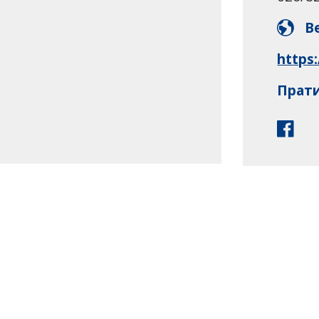
В
https:
Прати
такт