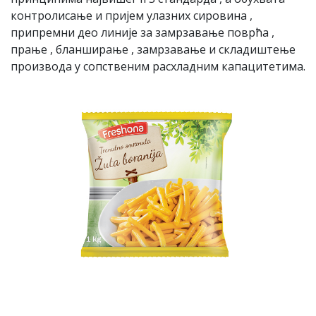
контролисање и пријем улазних сировина ,
припремни део линије за замрзавање поврћа ,
прање , бланширање , замрзавање и складиштење
производа у сопственим расхладним капацитетима.