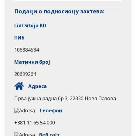
Подаци о подносиоцу захтева:
Lidl Srbija KD
ПИБ
106884584
Матични број
20699264
Адреса
Прва јужна радна бр.3, 22330 Нова Пазова
Телефон
+381 11 65 54 000
Веб сајт