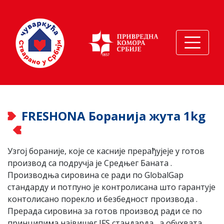
FRESHONA Боранија жута 1kg
Узгој бораније, које се касније прерађујеје у готов
производ са подручја је Средњег Баната .
Производња сировина се ради по GlobalGap
стандарду и потпуно је контролисана што гарантује
контолисано порекло и безбедност производа .
Прерада сировина за готов производ ради се по
принципима највишег IFS стандарда , а обухвата