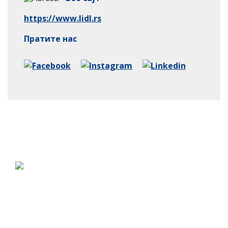
https://www.lidl.rs
Пратите нас
Ако стварате у Србији пријавите се за
добијање жига.
Контакт