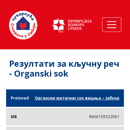
Резултати за кључну реч
- Organski sok
Назив
Бар
Органски матични сок вишња – јабука
Компанија
производа
код
8606109322061