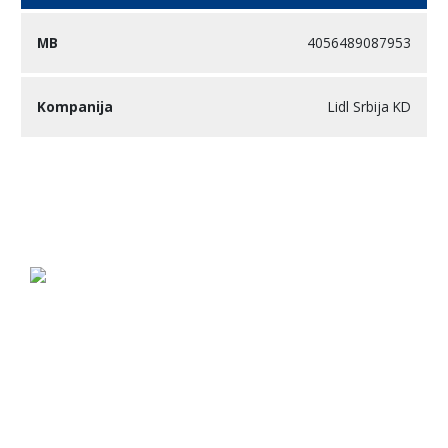
4056489087953
Lidl Srbija KD
Ако стварате у Србији пријавите се за
добијање жига.
Контакт