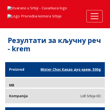
Резултати за кључну реч
- krem
Назив
Бар
Mister Choc Какао дуо крем, 500g
Компанија
производа
код
Lidl Srbija KD