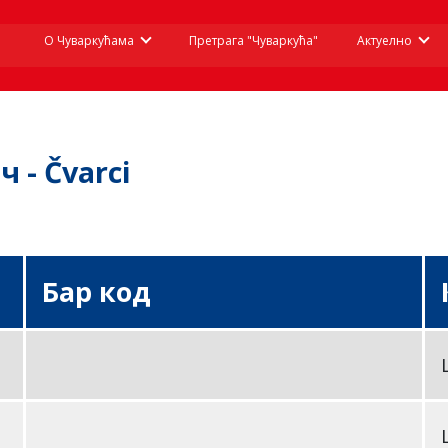
О Чуваркућама
Претрага "Чуваркућа"
Актуелно
 - Čvarci
Бар код