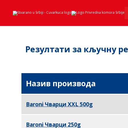
Резултати за кључну реч
Назив производа
Baroni Чварци XXL 500g
Baroni Чварци 250g