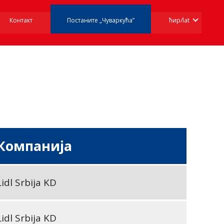
Контакт
Постаните „Чуваркућа”
ћир/lat
Компанија
Lidl Srbija KD
Lidl Srbija KD