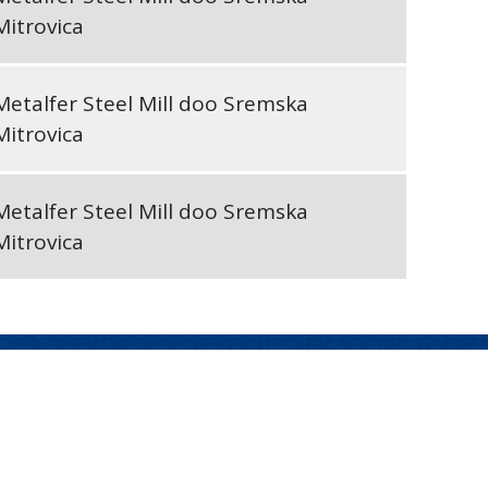
Mitrovica
Metalfer Steel Mill doo Sremska
Mitrovica
Metalfer Steel Mill doo Sremska
Mitrovica
Подели