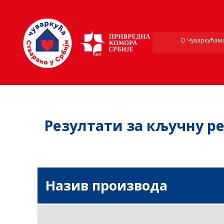
О Чуваркућам
Резултати за кључну реч
Назив производа