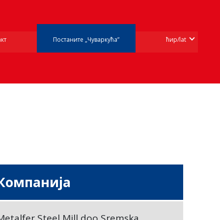
кт
Постаните „Чуваркућа”
ћир/lat
Компанија
Metalfer Steel Mill doo Sremska