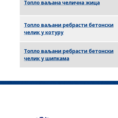
Топло ваљана челична жица
Топло ваљани ребрасти бетонски
челик у котуру
Топло ваљани ребрасти бетонски
челик у шипкама
Кон