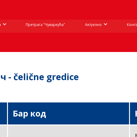
а
Претрага "Чуваркућа"
Актуелно
Конта
 - čelične gredice
Бар код