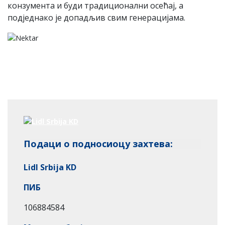
конзумента и буди традиционални осећај, а
подједнако је допадљив свим генерацијама.
Подаци о подносиоцу захтева:
Lidl Srbija KD
ПИБ
106884584