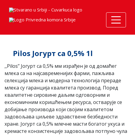
Pilos Јогурт са 0,5% 1l
,,Pilos’’ Јогурт са 0,5% мм израђен je од домаћег
млека са на најсавременијих фарми, пажљива
селекција млека и модерна технологија прераде
млека су гаранција квалитета производ. Поред
квалитетне сировине даљим одговорним и
економичним коришћењем ресурса, остварује се
добијање производа који својим квалитетом
задовољава циљеве здравствене безбедности
хране. Јогурт са 0,5% млечне масти богатог укуса и
кремасте конзистенције задовољава потпуно чула